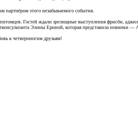
 партнёром этого незабываемого события.
итомцев. Гостей ждали зрелищные выступления фрисби, аджилит
етконсультанта Элины Ериной, которая представила новинки —
бовь к четвероногим друзьям!