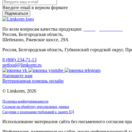
Введите email в верном формате
По всем вопросам качества продукции:
Client@limkorm.ru
Россия, Белгородская область,
Шебекино, Ржевское шоссе, 29А
Россия, Белгородская область, Губкинский городской округ, 
8 (800) 234-71-13
petfood@limkorm.ru
Напишите нам
Ветеринарная помощь онлайн
© Limkorm, 2026
Политика конфиденциальности
Согласие на обработку персональных данных
Сведения о реализации требований к защите ПД
Использование материалов сайта без письменного согласия пра
Информация, размещенная на сайте, носит информационный хар