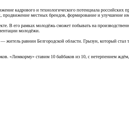
ение кадрового и технологического потенциала российских пр
х, продвижение местных брендов, формирование и улучшение и
кте. В его рамках молодёжь сможет побывать на производственн
риентации молодёжи.
 — житель равнин Белгородской области. Грызун, который стал 
.
рков. «Лимкорму» ставим 10 байбаков из 10, с нетерпением ждём